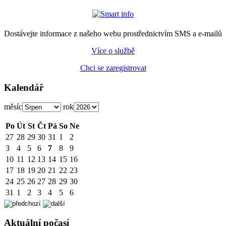
Dostávejte informace z našeho webu prostřednictvím SMS a e-mailů
Více o službě
Chci se zaregistrovat
Kalendář
měsíc
rok
Po
Út
St
Čt
Pá
So
Ne
27
28
29
30
31
1
2
3
4
5
6
7
8
9
10
11
12
13
14
15
16
17
18
19
20
21
22
23
24
25
26
27
28
29
30
31
1
2
3
4
5
6
Aktuální počasí