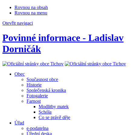
Rovnou na obsah
Rovnou na menu
Otevřit navigaci
Povinné informace - Ladislav
Dorničák
Obec
Současnost obce
Historie
Společenská kronika
Fotogalerie
Farnost
Modlitby matek
Schóla
Co se právě děje
Úřad
e-podatelna
Úřední deska