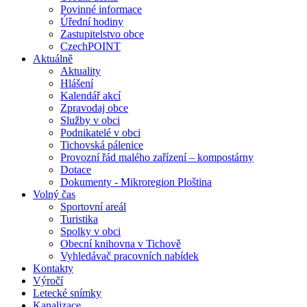
Povinné informace
Úřední hodiny
Zastupitelstvo obce
CzechPOINT
Aktuálně
Aktuality
Hlášení
Kalendář akcí
Zpravodaj obce
Služby v obci
Podnikatelé v obci
Tichovská pálenice
Provozní řád malého zařízení – kompostárny
Dotace
Dokumenty - Mikroregion Ploština
Volný čas
Sportovní areál
Turistika
Spolky v obci
Obecní knihovna v Tichově
Vyhledávač pracovních nabídek
Kontakty
Výročí
Letecké snímky
Kanalizace