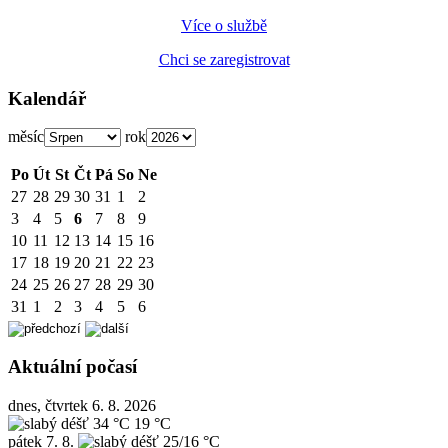
Více o službě
Chci se zaregistrovat
Kalendář
měsíc
rok
Po
Út
St
Čt
Pá
So
Ne
27
28
29
30
31
1
2
3
4
5
6
7
8
9
10
11
12
13
14
15
16
17
18
19
20
21
22
23
24
25
26
27
28
29
30
31
1
2
3
4
5
6
Aktuální počasí
dnes, čtvrtek 6. 8. 2026
34 °C
19 °C
pátek
7. 8.
25/16 °C