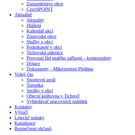
Zastupitelstvo obce
CzechPOINT
Aktuálně
Aktuality
Hlášení
Kalendář akcí
Zpravodaj obce
Služby v obci
Podnikatelé v obci
Tichovská pálenice
Provozní řád malého zařízení – kompostárny
Dotace
Dokumenty - Mikroregion Ploština
Volný čas
Sportovní areál
Turistika
Spolky v obci
Obecní knihovna v Tichově
Vyhledávač pracovních nabídek
Kontakty
Výročí
Letecké snímky
Kanalizace
Bezpečnost občanů