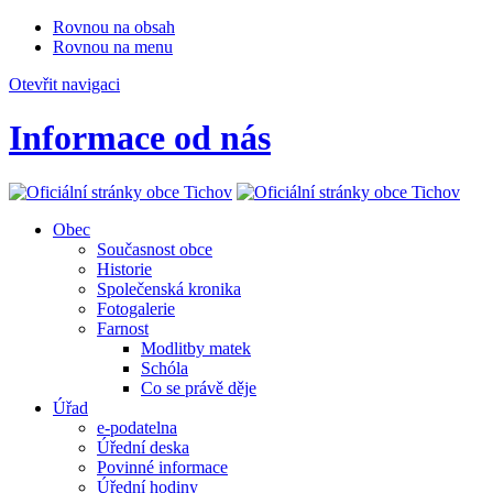
Rovnou na obsah
Rovnou na menu
Otevřit navigaci
Informace od nás
Obec
Současnost obce
Historie
Společenská kronika
Fotogalerie
Farnost
Modlitby matek
Schóla
Co se právě děje
Úřad
e-podatelna
Úřední deska
Povinné informace
Úřední hodiny