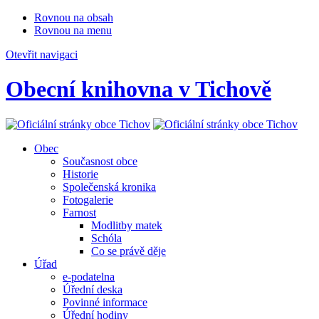
Rovnou na obsah
Rovnou na menu
Otevřit navigaci
Obecní knihovna v Tichově
Obec
Současnost obce
Historie
Společenská kronika
Fotogalerie
Farnost
Modlitby matek
Schóla
Co se právě děje
Úřad
e-podatelna
Úřední deska
Povinné informace
Úřední hodiny