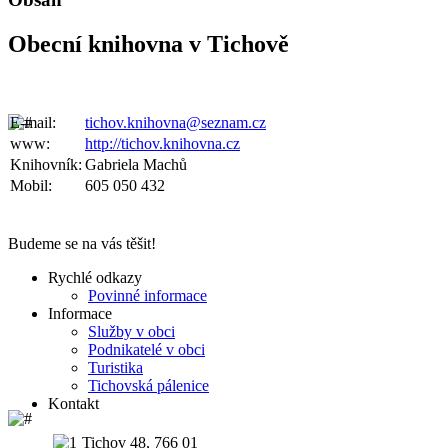
Obecní knihovna v Tichově
E-mail:
tichov.knihovna@seznam.cz
www:
http://tichov.knihovna.cz
Knihovník:
Gabriela Machů
Mobil:
605 050 432
Budeme se na vás těšit!
Rychlé odkazy
Povinné informace
Informace
Služby v obci
Podnikatelé v obci
Turistika
Tichovská pálenice
Kontakt
Tichov 48, 766 01