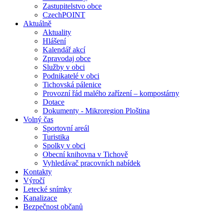
Zastupitelstvo obce
CzechPOINT
Aktuálně
Aktuality
Hlášení
Kalendář akcí
Zpravodaj obce
Služby v obci
Podnikatelé v obci
Tichovská pálenice
Provozní řád malého zařízení – kompostárny
Dotace
Dokumenty - Mikroregion Ploština
Volný čas
Sportovní areál
Turistika
Spolky v obci
Obecní knihovna v Tichově
Vyhledávač pracovních nabídek
Kontakty
Výročí
Letecké snímky
Kanalizace
Bezpečnost občanů