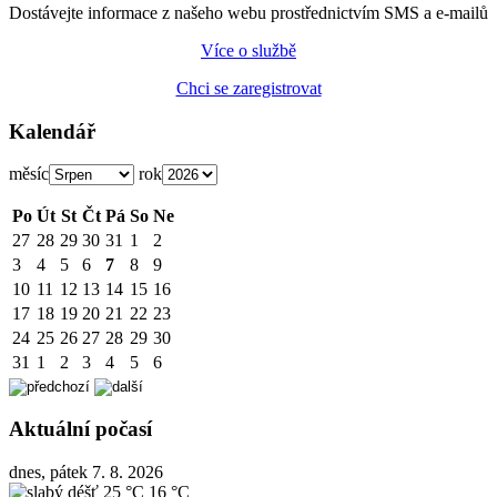
Dostávejte informace z našeho webu prostřednictvím SMS a e-mailů
Více o službě
Chci se zaregistrovat
Kalendář
měsíc
rok
Po
Út
St
Čt
Pá
So
Ne
27
28
29
30
31
1
2
3
4
5
6
7
8
9
10
11
12
13
14
15
16
17
18
19
20
21
22
23
24
25
26
27
28
29
30
31
1
2
3
4
5
6
Aktuální počasí
dnes, pátek 7. 8. 2026
25 °C
16 °C