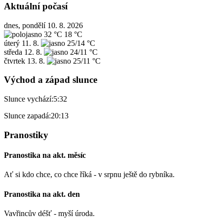
Aktuální počasí
dnes, pondělí 10. 8. 2026
32 °C
18 °C
úterý
11. 8.
25/14 °C
středa
12. 8.
24/11 °C
čtvrtek
13. 8.
25/11 °C
Východ a západ slunce
Slunce vychází:
5:32
Slunce zapadá:
20:13
Pranostiky
Pranostika na akt. měsíc
Ať si kdo chce, co chce říká - v srpnu ještě do rybníka.
Pranostika na akt. den
Vavřincův déšť - myší úroda.