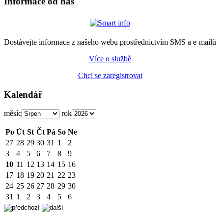
Informace od nás
Dostávejte informace z našeho webu prostřednictvím SMS a e-mailů
Více o službě
Chci se zaregistrovat
Kalendář
měsíc
rok
Po
Út
St
Čt
Pá
So
Ne
27
28
29
30
31
1
2
3
4
5
6
7
8
9
10
11
12
13
14
15
16
17
18
19
20
21
22
23
24
25
26
27
28
29
30
31
1
2
3
4
5
6