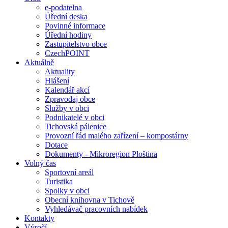
e-podatelna
Úřední deska
Povinné informace
Úřední hodiny
Zastupitelstvo obce
CzechPOINT
Aktuálně
Aktuality
Hlášení
Kalendář akcí
Zpravodaj obce
Služby v obci
Podnikatelé v obci
Tichovská pálenice
Provozní řád malého zařízení – kompostárny
Dotace
Dokumenty - Mikroregion Ploština
Volný čas
Sportovní areál
Turistika
Spolky v obci
Obecní knihovna v Tichově
Vyhledávač pracovních nabídek
Kontakty
Výročí