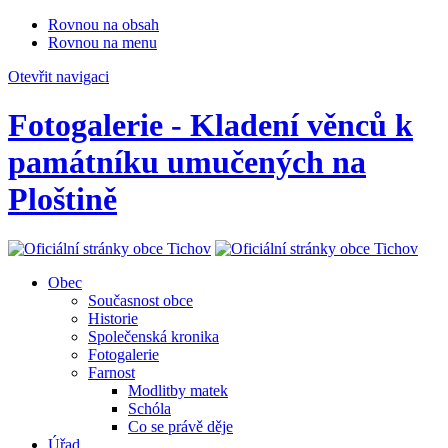
Rovnou na obsah
Rovnou na menu
Otevřit navigaci
Fotogalerie - Kladení věnců k
památníku umučených na
Ploštině
Obec
Současnost obce
Historie
Společenská kronika
Fotogalerie
Farnost
Modlitby matek
Schóla
Co se právě děje
Úřad