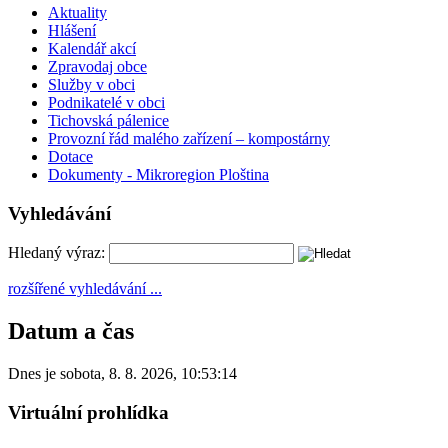
Aktuality
Hlášení
Kalendář akcí
Zpravodaj obce
Služby v obci
Podnikatelé v obci
Tichovská pálenice
Provozní řád malého zařízení – kompostárny
Dotace
Dokumenty - Mikroregion Ploština
Vyhledávání
Hledaný výraz:
rozšířené vyhledávání ...
Datum a čas
Dnes je
sobota
,
8. 8. 2026
,
10:53:14
Virtuální prohlídka