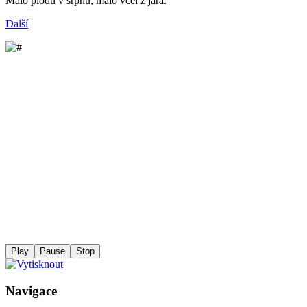
Málo plodů v srpnu, málo včel z jara.
Další
Play
Pause
Stop
Navigace