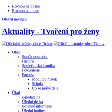
Rovnou na obsah
Rovnou na menu
Otevřit navigaci
Aktuality - Tvoření pro ženy
Obec
Současnost obce
Historie
Společenská kronika
Fotogalerie
Farnost
Modlitby matek
Schóla
Co se právě děje
Úřad
e-podatelna
Úřední deska
Povinné informace
Úřední hodiny