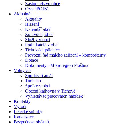
Zastupitelstvo obce
CzechPOINT
Aktuálně
Aktuality
Hlášení
Kalendář akcí
Zpravodaj obce
Služby v obci
Podnikatelé v obci
Tichovská pálenice
Provozní řád malého zařízení – kompostárny
Dotace
Dokumenty - Mikroregion Ploština
Volný čas
Sportovní areál
Turistika
Spolky v obci
Obecní knihovna v Tichově
Vyhledávač pracovních nabídek
Kontakty
Výročí
Letecké snímky
Kanalizace
Bezpečnost občanů