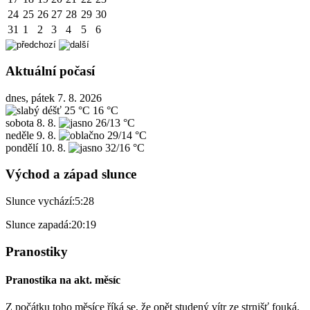
24
25
26
27
28
29
30
31
1
2
3
4
5
6
Aktuální počasí
dnes, pátek 7. 8. 2026
25 °C
16 °C
sobota
8. 8.
26/13 °C
neděle
9. 8.
29/14 °C
pondělí
10. 8.
32/16 °C
Východ a západ slunce
Slunce vychází:
5:28
Slunce zapadá:
20:19
Pranostiky
Pranostika na akt. měsíc
Z počátku toho měsíce říká se, že opět studený vítr ze strnišť fouká.