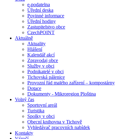
e-podatelna
Úřední deska
Povinné informace
Úřední hodiny
Zastupitelstvo obce
CzechPOINT
Aktuálně
Aktuality
Hlášení
Kalendář akcí
Zpravodaj obce
Služby v obci
Podnikatelé v obci
Tichovská pálenice
Provozní řád malého zařízení – kompostárny
Dotace
Dokumenty - Mikroregion Ploština
Volný čas
Sportovní areál
Turistika
Spolky v obci
Obecní knihovna v Tichově
Vyhledávač pracovních nabídek
Kontakty
Výročí