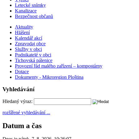
Letecké snímky
Kanalizace
Bezpečnost občanů
Aktuality
Hlášení
Kalendář akcí
Zpravodaj obce
Služby v obci
Podnikatelé v obci
Tichovská pálenice
Provozní řád malého zařízení – kompostárny
Dotace
Dokumenty - Mikroregion Ploština
Vyhledávání
Hledaný výraz:
rozšířené vyhledávání ...
Datum a čas
Dnes je
pátek
,
7. 8. 2026
,
10:26:07