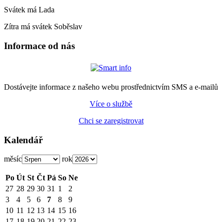
Svátek má
Lada
Zítra má svátek
Soběslav
Informace od nás
Dostávejte informace z našeho webu prostřednictvím SMS a e-mailů
Více o službě
Chci se zaregistrovat
Kalendář
měsíc
rok
Po
Út
St
Čt
Pá
So
Ne
27
28
29
30
31
1
2
3
4
5
6
7
8
9
10
11
12
13
14
15
16
17
18
19
20
21
22
23