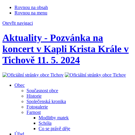
Rovnou na obsah
Rovnou na menu
Otevřit navigaci
Aktuality - Pozvánka na
koncert v Kapli Krista Krále v
Tichově 11. 5. 2024
Obec
Současnost obce
Historie
Společenská kronika
Fotogalerie
Farnost
Modlitby matek
Schóla
Co se právě děje
Úřad