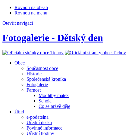
Rovnou na obsah
Rovnou na menu
Otevřit navigaci
Fotogalerie - Dětský den
Obec
Současnost obce
Historie
Společenská kronika
Fotogalerie
Farnost
Modlitby matek
Schóla
Co se právě děje
Úřad
e-podatelna
Úřední deska
Povinné informace
Úřední hodiny