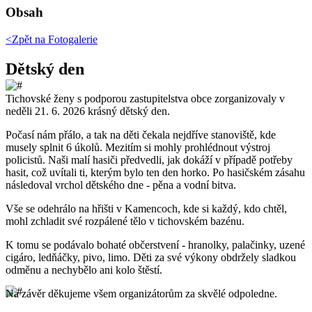
Obsah
<Zpět na
Fotogalerie
Dětský den
Tichovské ženy s podporou zastupitelstva obce zorganizovaly v
neděli 21. 6. 2026 krásný dětský den.
Počasí nám přálo, a tak na děti čekala nejdříve stanoviště, kde
musely splnit 6 úkolů. Mezitím si mohly prohlédnout výstroj
policistů. Naši malí hasiči předvedli, jak dokáží v případě potřeby
hasit, což uvítali ti, kterým bylo ten den horko. Po hasičském zásahu
následoval vrchol dětského dne - pěna a vodní bitva.
Vše se odehrálo na hřišti v Kamencoch, kde si každý, kdo chtěl,
mohl zchladit své rozpálené tělo v tichovském bazénu.
K tomu se podávalo bohaté občerstvení - hranolky, palačinky, uzené
cigáro, ledňáčky, pivo, limo. Děti za své výkony obdržely sladkou
odměnu a nechybělo ani kolo štěstí.
Na závěr děkujeme všem organizátorům za skvělé odpoledne.