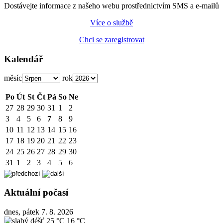
Dostávejte informace z našeho webu prostřednictvím SMS a e-mailů
Více o službě
Chci se zaregistrovat
Kalendář
měsíc
rok
Po
Út
St
Čt
Pá
So
Ne
27
28
29
30
31
1
2
3
4
5
6
7
8
9
10
11
12
13
14
15
16
17
18
19
20
21
22
23
24
25
26
27
28
29
30
31
1
2
3
4
5
6
Aktuální počasí
dnes, pátek 7. 8. 2026
25 °C
16 °C