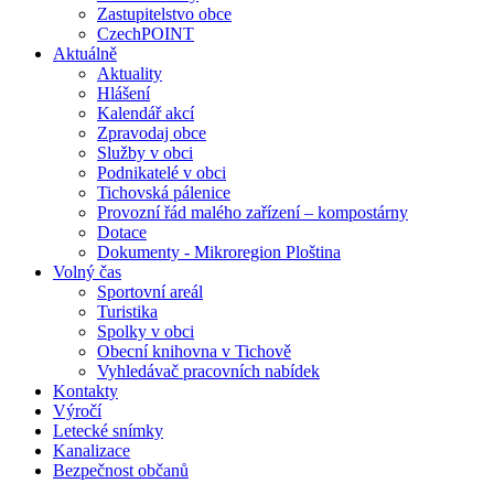
Zastupitelstvo obce
CzechPOINT
Aktuálně
Aktuality
Hlášení
Kalendář akcí
Zpravodaj obce
Služby v obci
Podnikatelé v obci
Tichovská pálenice
Provozní řád malého zařízení – kompostárny
Dotace
Dokumenty - Mikroregion Ploština
Volný čas
Sportovní areál
Turistika
Spolky v obci
Obecní knihovna v Tichově
Vyhledávač pracovních nabídek
Kontakty
Výročí
Letecké snímky
Kanalizace
Bezpečnost občanů